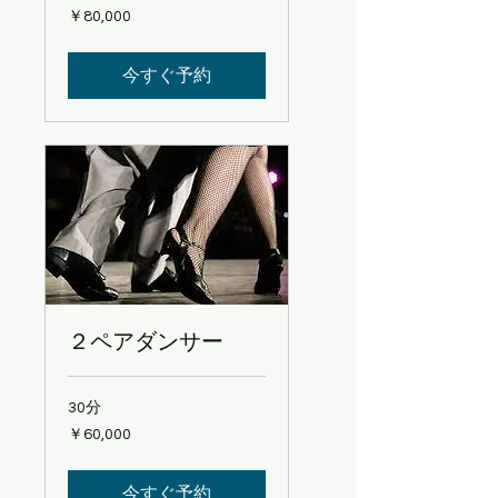
80,000
￥80,000
円
今すぐ予約
２ペアダンサー
30分
60,000
￥60,000
円
今すぐ予約