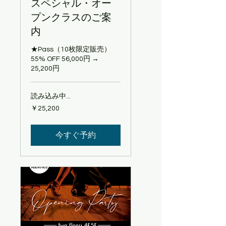
スペシャル・オー
プンクラスのご案
内
★Pass（10枚限定販売）
55% OFF 56,000円 →
25,200円
読み込み中...
25,200
￥25,200
円
今すぐ予約