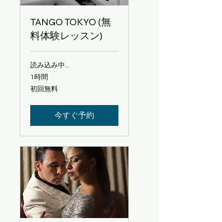
TANGO TOKYO (無
料体験レッスン)
読み込み中...
1時間
初
初回無料
回
無
料
今すぐ予約