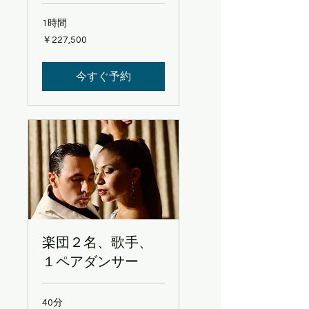
1時間
227,500
￥227,500
円
今すぐ予約
楽団２名、歌手、
１ペアダンサー
40分