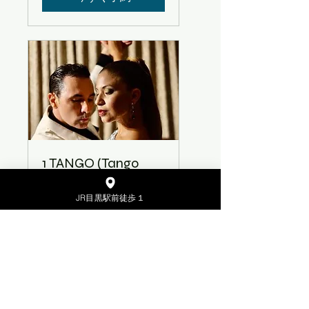
1 TANGO (Tango
Lesson Tokyo)
JR目黒駅前徒歩１
読み込み中...
期間不同
First
First lesson is free
lesson
is
free
今すぐ予約