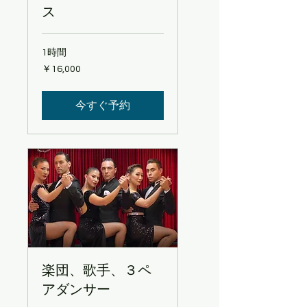
ス
1時間
16,000
￥16,000
円
今すぐ予約
楽団、歌手、３ペ
アダンサー