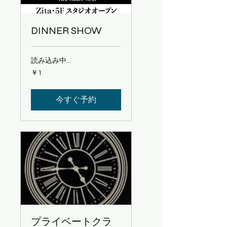
DINNER SHOW
読み込み中...
1
￥1
円
今すぐ予約
プライベートクラ