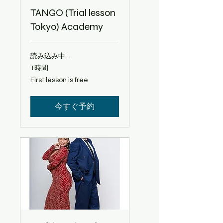
TANGO (Trial lesson
Tokyo) Academy
読み込み中...
1時間
First
First lesson is free
lesson
is
free
今すぐ予約