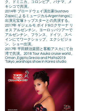
ク、ドミニカ、コロンビア、パナマ、メ
キシコで共演。
2014年 ブロードウェイ演出家Gustavo
ZajacによるミュージカルArgentangoに
出演元宝塚トップスターとの共演する。
2017年 ギジェルモ ボイド&ロクサーナ リ
オス アルゼンチン、ヨーロッパツアーで
アルゼンチン、フランス、ドイツ、スペ
インにてワークショップ、エクシビジョ
ン、ショー出演。
2017年 平田耕治楽団と客船アスカにて台
湾で共演。2018.Tour Asuka cruise world ,
Oman ,Egipto,Grecia and Malta2019
Tokyo ,worshops show in Korea studio