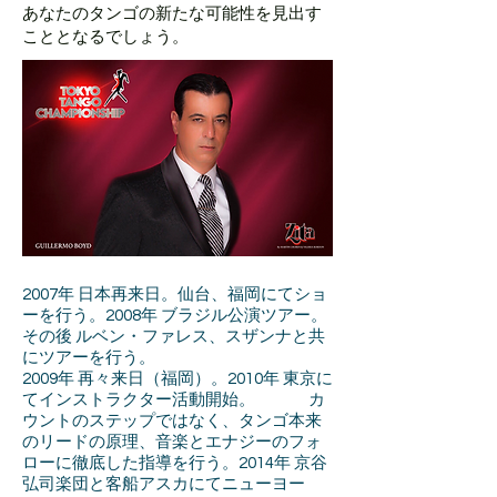
あなたのタンゴの新たな可能性を見出す
こととなるでしょう。
2007年 日本再来日。仙台、福岡にてショ
ーを行う。2008年 ブラジル公演ツアー。
その後 ルベン・ファレス、スザンナと共
にツアーを行う。
2009年 再々来日（福岡）。2010年 東京に
てインストラクター活動開始。 カ
ウントのステップではなく、タンゴ本来
のリードの原理、音楽とエナジーのフォ
ローに徹底した指導を行う。2014年 京谷
弘司楽団と客船アスカにてニューヨー