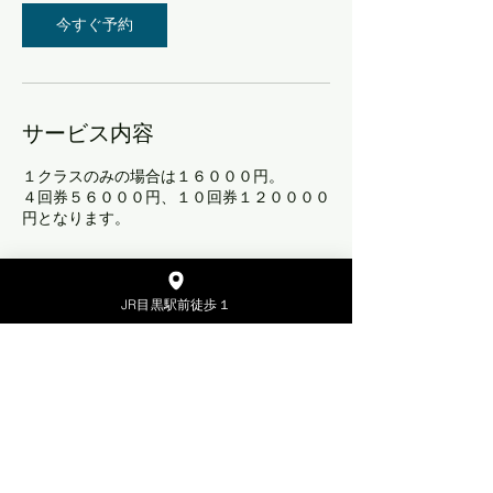
今すぐ予約
サービス内容
１クラスのみの場合は１６０００円。
４回券５６０００円、１０回券１２００００
円となります。
JR目黒駅前徒歩１
連絡先
日本、〒141-0021 東京都品川区上大崎２丁
目２７−２ 塚原ビル