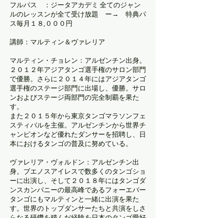
フルパス ：ジータアカデミ 全てのジャン
ルのレッスンが全て受け放題 ー→ 特典パ
ス​​毎月１８,０００円
講師：マルティン＆ヴァレリア
マルティン・チョレン：アルゼンチン出身。
２０１２年アジアタンゴ選手権のサロン部門
で優勝。さらに２０１４年にはアジアタンゴ
選手権のステージ部門に出場し、優勝。サロ
ンおよびステージ両部門の完全制覇を果た
す。
また２０１５年から東京タンゴマラソンフェ
スティバルを主催。アルゼンチンから世界チ
ャンピオンなど優れたダンサーを招聘し、日
本におけるタンゴの普及に努めている。
ヴァレリア・ヴォルドン：アルゼンチン出
身。ブエノスアイレスで数多くのタンゴショ
ーに出演し、そして２０１８年にはタンゴダ
ンスカンパニーの最高峰であるフォーエバー
タンゴにもマルティンと一緒に出演を果た
す。世界のトップダンサーたちと共演をしさ