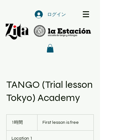
ログイン
TANGO (Trial lesson
Tokyo) Academy
First
lesson
1時間
1
First lesson is free
is
free
時
Location 1