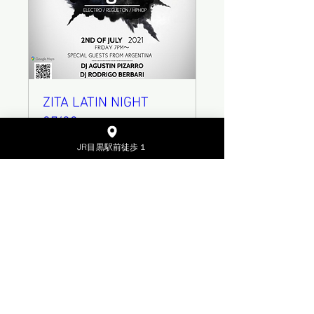
ZITA LATIN NIGHT
07/02
7月02日(金)
JR目黒駅前徒歩１
もっと見る
詳細
© ZITA
la Estación 東京都品川区上大崎２丁目２
７−２ 塚原ビル4F・5F